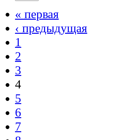
« первая
‹ предыдущая
1
2
3
4
5
6
7