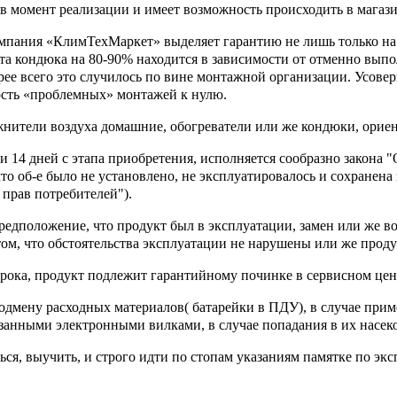
момент реализации и имеет возможность происходить в магаз
пания «КлимТехМаркет» выделяет гарантию не лишь только на из
абота кондюка на 80-90% находится в зависимости от отменно вып
рее всего это случилось по вине монтажной организации. Усове
ость «проблемных» монтажей к нулю.
ажнители воздуха домашние, обогреватели или же кондюки, орие
 14 дней с этапа приобретения, исполняется сообразно закона "
что об-е было не установлено, не эксплуатировалось и сохранена
 прав потребителей"
).
дположение, что продукт был в эксплуатации, замен или же во
ом, что обстоятельства эксплуатации не нарушены или же проду
а, продукт подлежит гарантийному починке в сервисном центре
ну расходных материалов( батарейки в ПДУ), в случае примен
езанными электронными вилками, в случае попадания в их насе
 выучить, и строго идти по стопам указаниям памятке по эксп