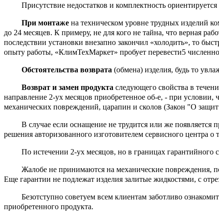
Присутствие недостатков и комплектность ориентируется в 
При монтаже
на техническом уровне трудных изделий ком
до 24 месяцев. К примеру, не для кого не тайна, что верная р
последствии установки внезапно закончил «холодить», то быст
опыту работы, «КлимТехМаркет» пробует перевести5 численн
Обстоятельства возврата
(обмена) изделия, будь то увл
Возврат и замен продукта
следующего свойства в течении
направление 2-ух месяцов приобретенное об-е, - при условии, 
механических повреждений, царапин и сколов (Закон
"О защит
В случае если оснащение не трудится или же появляется пре
решения авторизованного изготовителем сервисного центра о т
По истечении 2-ух месяцов, но в границах гарантийного срок
Жалобе не принимаются на механические повреждения, подме
Еще гарантии не подлежат изделия залитые жидкостями, с отр
Безотступно советуем всем клиентам заботливо ознакомиться,
приобретенного продукта.