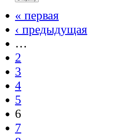
« первая
‹ предыдущая
…
2
3
4
5
6
7