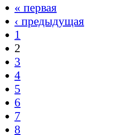
« первая
‹ предыдущая
1
2
3
4
5
6
7
8