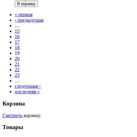
« первая
‹ предыдущая
…
15
16
17
18
19
20
21
22
23
…
следующая ›
последняя »
Корзина
Смотреть
корзину.
Товары