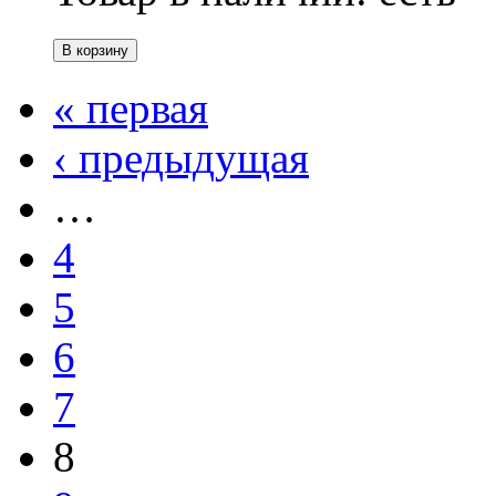
« первая
‹ предыдущая
…
4
5
6
7
8