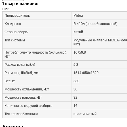
Товар в наличии:
нет
Производитель
Midea
Хладагент
R 410A (озонобезопасный)
Страна сборки
Китай
Тип системы
Модульные чиллеры MIDEA (комб
кВт)
Потребл. электр мощность (охл./нагр.),
10,0/9,8
кВт
Расход воды (м3/ч)
5,2
Размеры, ШxВxД, мм
1514x850x1820
Вес, кг
380
Мощность охлаждения, кВт
30
Мощность нагрева, кВт
32
Количество модулей в сборке
16
Тип теплообменника
пластинчатый
Корзина