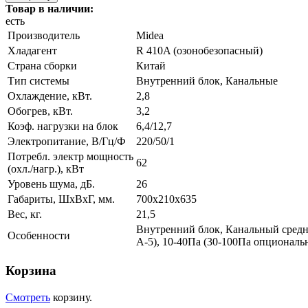
Товар в наличии:
есть
Производитель
Midea
Хладагент
R 410A (озонобезопасный)
Страна сборки
Китай
Тип системы
Внутренний блок, Канальные
Охлаждение, кВт.
2,8
Обогрев, кВт.
3,2
Коэф. нагрузки на блок
6,4/12,7
Электропитание, В/Гц/Ф
220/50/1
Потребл. электр мощность
62
(охл./нагр.), кВт
Уровень шума, дБ.
26
Габариты, ШхВхГ, мм.
700x210x635
Вес, кг.
21,5
Внутренний блок, Канальный средн
Особенности
А-5), 10-40Па (30-100Па опциональ
Корзина
Смотреть
корзину.