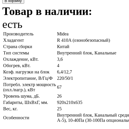
Товар в наличии:
есть
Производитель
Midea
Хладагент
R 410A (озонобезопасный)
Страна сборки
Китай
Тип системы
Внутренний блок, Канальные
Охлаждение, кВт.
3,6
Обогрев, кВт.
4
Коэф. нагрузки на блок
6,4/12,7
Электропитание, В/Гц/Ф
220/50/1
Потребл. электр мощность
67
(охл./нагр.), кВт
Уровень шума, дБ.
26
Габариты, ШхВхГ, мм.
920x210x635
Вес, кг.
25
Внутренний блок, Канальный средн
Особенности
А-5), 10-40Па (30-100Па опциональ