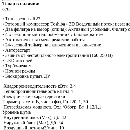
Товар в наличии:
есть
• Тип фреона - R22
• Роторный компрессор Toshiba • 3D Воздушный поток: незав
• Два фильтра на выбор (опция): Активный угольный, Фильт
• 4-х секционный теплообменник с биопокрытием
• Автоматическая смена режимов работы
• 24-часовой таймер на включение и выключение
• Авторестарт
• Защита от нестабильного электропитания (160-250 В)
• LED-дисплей
• Турбо-режим
• Ночной режим
• Блокировка пульта ДУ
Хладопроизводительность кВтч 3,4
Теплопроизводительность кВтч3,4
Электрические характеристики
Параметры сети В, число фаз, Гц 220, 1, 50
Потребляемая мощность Охл./Обогр, Вт 1,12/1,1
Уровень шума
Внутренний блок (Мах), Дб 42
Наружный блок (Мах), Дб 54
Воздушный поток м3/мин. 10