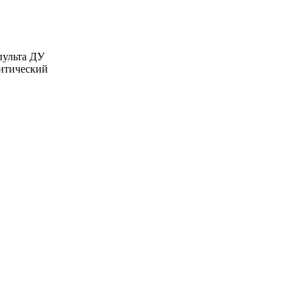
пульта ДУ
литический