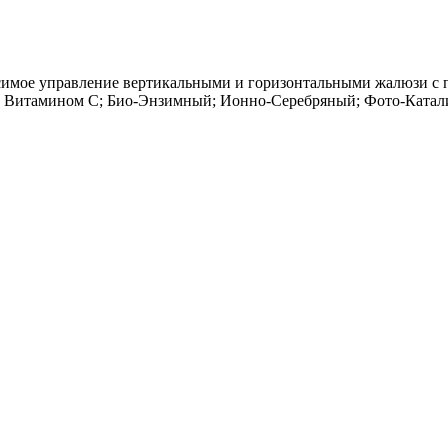
исимое управление вертикальными и горизонтальными жалюзи с 
р с Витамином С; Био-Энзимный; Ионно-Серебряный; Фото-Ката