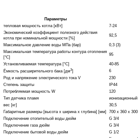
Параметры
тепловая мощность котла [кВт]
7-24
Экономический коэффициент полезного действия
92,5
котла при номинальной мощности [%]
Максимальное давление воды MПa (бар)
0,3 (3)
Максимальная температура работы контура отопления
95
[°C]
Установливаемая температура [°C]
40-85
3
6
Ёмкость расширительного бака [дм
]
Род и напряжение электрического тока V
230
Степень защиты
IP44
Потребляемая мощность W
120
Тип датчика пламя
ионизационный
вес [кг]
30,5
Габаритные размеры [высота x ширина x глубина] [мм]
700 x 360 x 300
Подключение отопительой воды дюйм
G 3/4
Подключение газа дюйм
G 3/4
Подключение бытовой воды дюйм
G 1/2