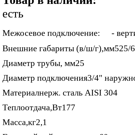
есть
Межосевое подключение:
- верти
Внешние габариты (в/ш/г),мм
525/6
Диаметр трубы, мм
25
Диаметр подключения
3/4" наружн
Материал
нерж. сталь AISI 304
Теплоотдача,Вт
177
Масса,кг
2,1