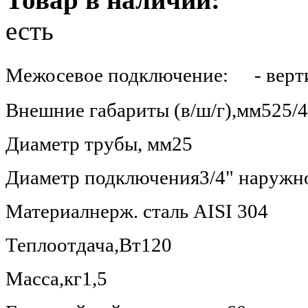
есть
Межосевое подключение:
- верти
Внешние габариты (в/ш/г),мм
525/4
Диаметр трубы, мм
25
Диаметр подключения
3/4" наружн
Материал
нерж. сталь AISI 304
Теплоотдача,Вт
120
Масса,кг
1,5