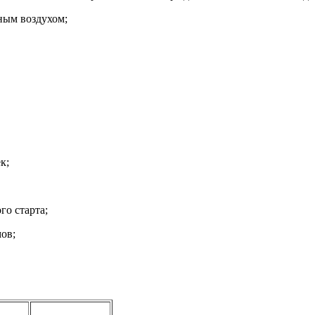
ным воздухом;
к;
го старта;
ов;