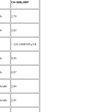
CH-S09LHRP
Вт
2,70
Вт
2,82
~ 220-240В/50Гц/1Ф
Вт
0,95
Вт
0,97
Вт/кВт
2,84
Вт/кВт
2,91