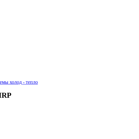
емы холод - тепло
HRP