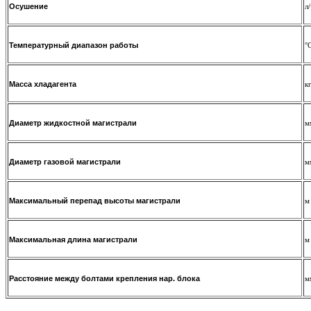
Осушение
л
Температурный диапазон работы
°
Масса хладагента
к
Диаметр жидкостной магистрали
м
Диаметр газовой магистрали
м
Максимальный перепад высоты магистрали
м
Максимальная длина магистрали
м
Расстояние между болтами крепления нар. блока
м