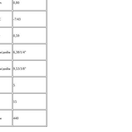
/ч
0,80
С
-7/43
г
0,59
м/дюйм
6,38/1/4"
м/дюйм
9,53/3/8"
5
15
м
440