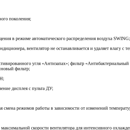
вого поколения;
щения в режиме автоматического распределения воздуха SWING;
диционера, вентилятор не останавливается и удаляет влагу с т
 активированного угля «Антизапах»; фильтр «Антибактериальны
иновый фильтр;
H;
ение дисплея с пульта ДУ;
я смена режимов работы в зависимости от изменений температ
аксимальной скорости вентилятора для интенсивного охлажден