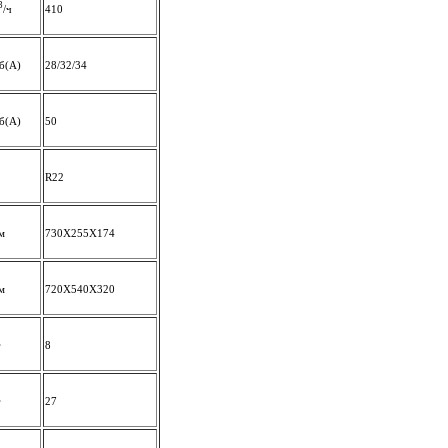
3
/ч
410
б(А)
28/32/34
б(А)
50
R22
м
730Х255Х174
м
720Х540Х320
г
8
г
27