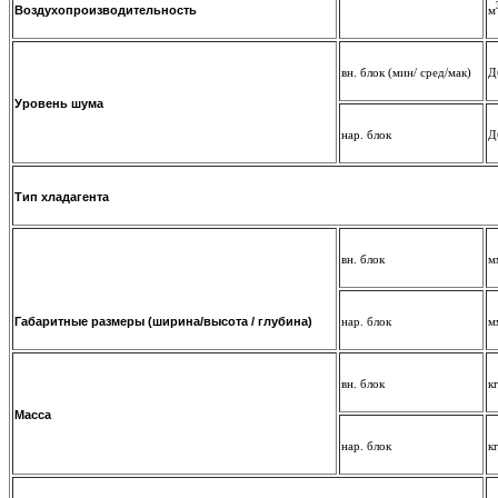
Воздухопроизводительность
м
вн. блок (мин/ сред/мак)
Д
Уровень шума
нар. блок
Д
Тип хладагента
вн. блок
м
Габаритные размеры (ширина/высота / глубина)
нар. блок
м
вн. блок
к
Масса
нар. блок
к