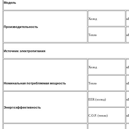
Модель
Холод
к
Производительность
Тепло
к
Источник электропитания
Холод
к
Номинальная потребляемая мощность
Тепло
к
EER (холод)
к
Энергоэффективность
C.O.P. (тепло)
к