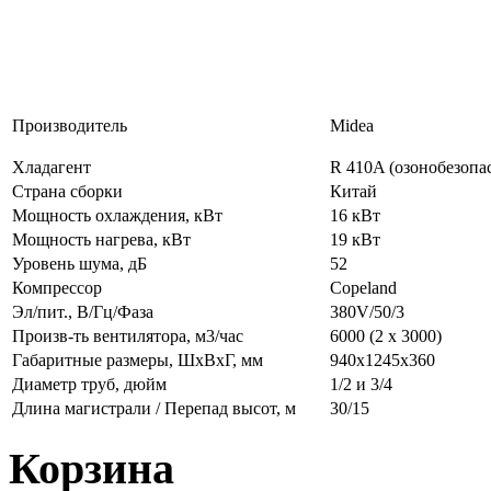
Производитель
Midea
Хладагент
R 410A (озонобезопа
Страна сборки
Китай
Мощность охлаждения, кВт
16 кВт
Мощность нагрева, кВт
19 кВт
Уровень шума, дБ
52
Компрессор
Copeland
Эл/пит., В/Гц/Фаза
380V/50/3
Произв-ть вентилятора, м3/час
6000 (2 х 3000)
Габаритные размеры, ШхВхГ, мм
940x1245x360
Диаметр труб, дюйм
1/2 и 3/4
Длина магистрали / Перепад высот, м
30/15
Корзина