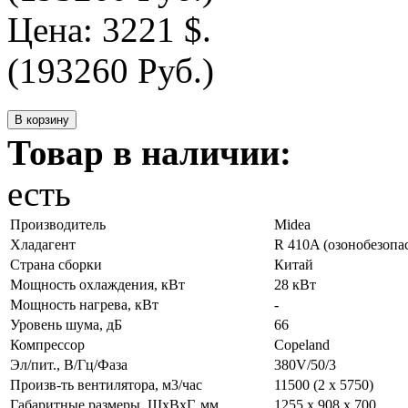
Цена:
3221 $.
(193260 Руб.)
Товар в наличии:
есть
Производитель
Midea
Хладагент
R 410A (озонобезопа
Страна сборки
Китай
Мощность охлаждения, кВт
28 кВт
Мощность нагрева, кВт
-
Уровень шума, дБ
66
Компрессор
Copeland
Эл/пит., В/Гц/Фаза
380V/50/3
Произв-ть вентилятора, м3/час
11500 (2 х 5750)
Габаритные размеры, ШхВхГ, мм
1255 х 908 х 700