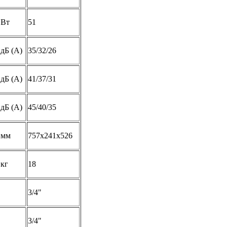
Вт
51
дБ (А)
35/32/26
дБ (А)
41/37/31
дБ (А)
45/40/35
мм
757x241x526
кг
18
3/4"
3/4"