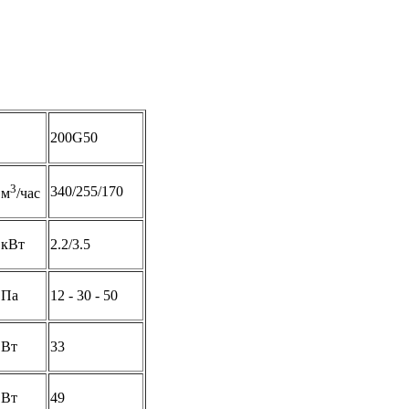
200G50
3
340/255/170
м
/час
кВт
2.2/3.5
Па
12 - 30 - 50
Вт
33
Вт
49