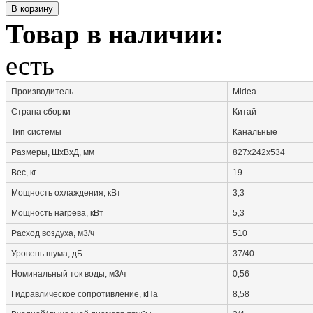
Товар в наличии:
есть
Производитель
Midea
Страна сборки
Китай
Тип системы
Канальные
Размеры, ШxВxД, мм
827x242x534
Вес, кг
19
Мощность охлаждения, кВт
3,3
Мощность нагрева, кВт
5,3
Расход воздуха, м3/ч
510
Уровень шума, дБ
37/40
Номинальный ток воды, м3/ч
0,56
Гидравлическое сопротивление, кПа
8,58