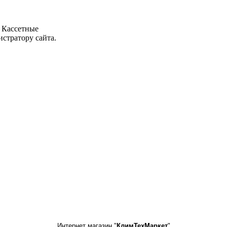
 Кассетные
стратору сайта.
Интернет магазин "
КлимТехМаркет
"